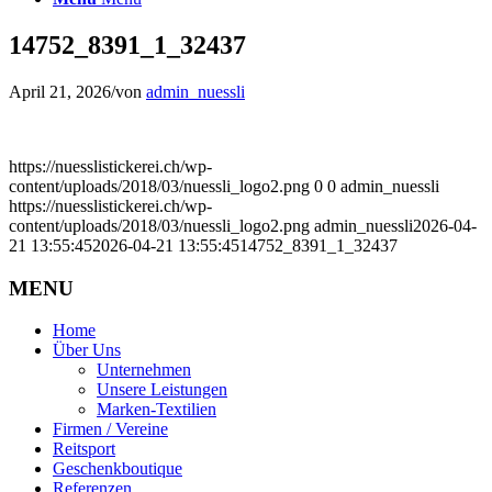
14752_8391_1_32437
April 21, 2026
/
von
admin_nuessli
https://nuesslistickerei.ch/wp-
content/uploads/2018/03/nuessli_logo2.png
0
0
admin_nuessli
https://nuesslistickerei.ch/wp-
content/uploads/2018/03/nuessli_logo2.png
admin_nuessli
2026-04-
21 13:55:45
2026-04-21 13:55:45
14752_8391_1_32437
MENU
Home
Über Uns
Unternehmen
Unsere Leistungen
Marken-Textilien
Firmen / Vereine
Reitsport
Geschenkboutique
Referenzen