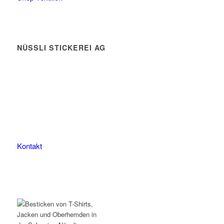
NÜSSLI STICKEREI AG
Leimackerstrasse 13
9507 Stettfurt
078 823 97 24
Kontakt