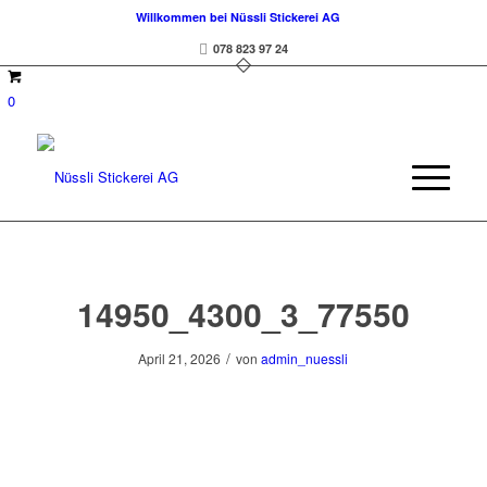
Willkommen bei Nüssli Stickerei AG
078 823 97 24
0
14950_4300_3_77550
/
April 21, 2026
von
admin_nuessli