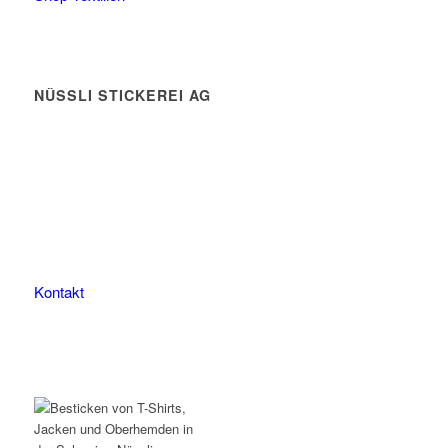
NÜSSLI STICKEREI AG
Leimackerstrasse 13
9507 Stettfurt
078 823 97 24
Kontakt