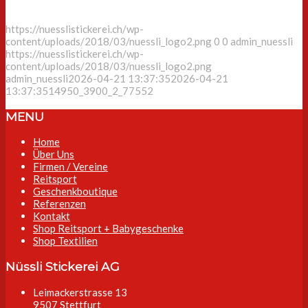
https://nuesslistickerei.ch/wp-
content/uploads/2018/03/nuessli_logo2.png
0
0
admin_nuessli
https://nuesslistickerei.ch/wp-
content/uploads/2018/03/nuessli_logo2.png
admin_nuessli
2026-04-21 13:37:35
2026-04-21
13:37:35
14950_3900_2_77552
MENU
Home
Über Uns
Firmen / Vereine
Reitsport
Geschenkboutique
Referenzen
Kontakt
Shop Reitsport + Babygeschenke
Shop Textilien
Nüssli Stickerei AG
Leimackerstrasse 13
9507 Stettfurt