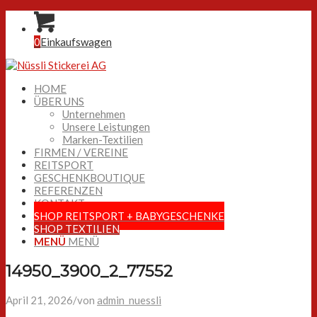
0
Einkaufswagen
HOME
ÜBER UNS
Unternehmen
Unsere Leistungen
Marken-Textilien
FIRMEN / VEREINE
REITSPORT
GESCHENKBOUTIQUE
REFERENZEN
KONTAKT
SHOP REITSPORT + BABYGESCHENKE
SHOP TEXTILIEN
MENÜ
MENÜ
14950_3900_2_77552
April 21, 2026
/
von
admin_nuessli