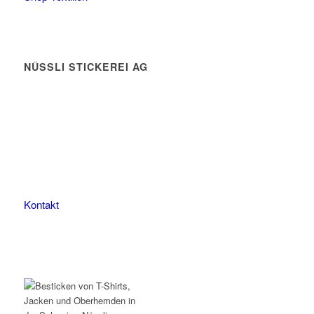
NÜSSLI STICKEREI AG
Leimackerstrasse 13
9507 Stettfurt
078 823 97 24
Kontakt