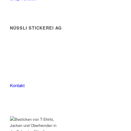
NÜSSLI STICKEREI AG
Leimackerstrasse 13
9507 Stettfurt
078 823 97 24
Kontakt