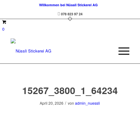
Willkommen bei Nüssli Stickerei AG
078 823 97 24
0
15267_3800_1_64234
/
April 20, 2026
von
admin_nuessli