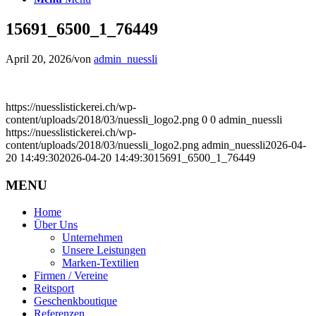
15691_6500_1_76449
April 20, 2026
/
von
admin_nuessli
https://nuesslistickerei.ch/wp-
content/uploads/2018/03/nuessli_logo2.png
0
0
admin_nuessli
https://nuesslistickerei.ch/wp-
content/uploads/2018/03/nuessli_logo2.png
admin_nuessli
2026-04-
20 14:49:30
2026-04-20 14:49:30
15691_6500_1_76449
MENU
Home
Über Uns
Unternehmen
Unsere Leistungen
Marken-Textilien
Firmen / Vereine
Reitsport
Geschenkboutique
Referenzen