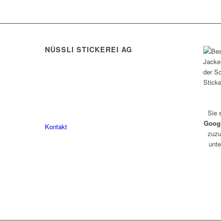
NÜSSLI STICKEREI AG
Leimackerstrasse 13
9507 Stettfurt
078 823 97 24
Sie 
Goog
Kontakt
zuzu
unte