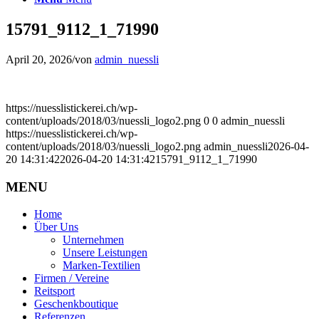
15791_9112_1_71990
April 20, 2026
/
von
admin_nuessli
https://nuesslistickerei.ch/wp-
content/uploads/2018/03/nuessli_logo2.png
0
0
admin_nuessli
https://nuesslistickerei.ch/wp-
content/uploads/2018/03/nuessli_logo2.png
admin_nuessli
2026-04-
20 14:31:42
2026-04-20 14:31:42
15791_9112_1_71990
MENU
Home
Über Uns
Unternehmen
Unsere Leistungen
Marken-Textilien
Firmen / Vereine
Reitsport
Geschenkboutique
Referenzen