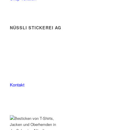
NÜSSLI STICKEREI AG
Leimackerstrasse 13
9507 Stettfurt
078 823 97 24
Kontakt