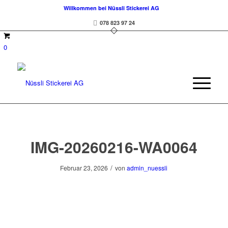
Willkommen bei Nüssli Stickerei AG
078 823 97 24
0
IMG-20260216-WA0064
/
Februar 23, 2026
von
admin_nuessli