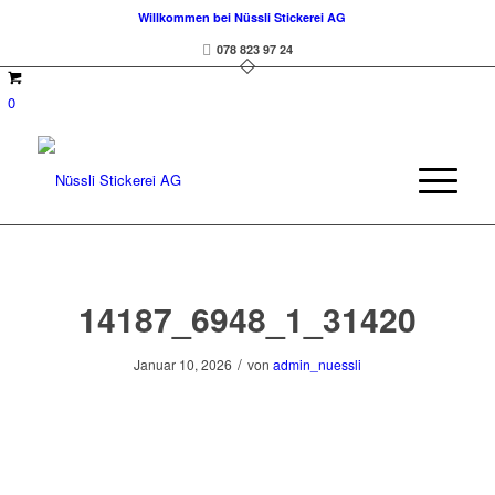
Willkommen bei Nüssli Stickerei AG
078 823 97 24
0
14187_6948_1_31420
/
Januar 10, 2026
von
admin_nuessli