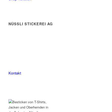
NÜSSLI STICKEREI AG
Leimackerstrasse 13
9507 Stettfurt
078 823 97 24
Kontakt