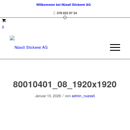
Willkommen bei Nüssli Stickerei AG
078 823 97 24
0
80010401_08_1920x1920
/
Januar 10, 2026
von
admin_nuessli