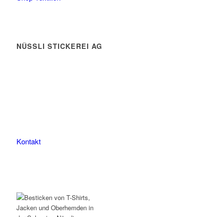
NÜSSLI STICKEREI AG
Leimackerstrasse 13
9507 Stettfurt
078 823 97 24
Kontakt