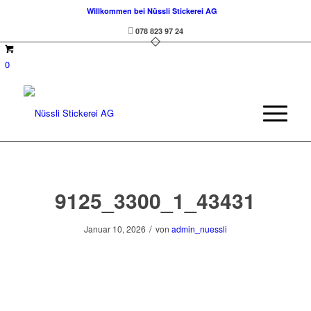
Willkommen bei Nüssli Stickerei AG
078 823 97 24
0
9125_3300_1_43431
/
Januar 10, 2026
von
admin_nuessli