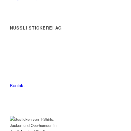
NÜSSLI STICKEREI AG
Leimackerstrasse 13
9507 Stettfurt
078 823 97 24
Kontakt