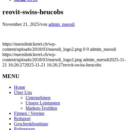
reovit-swiss-heucobs
November 21, 2025
/
von
admin_nuessli
https://nuesslistickerei.ch/wp-
content/uploads/2018/03/nuessli_logo2.png
0
0
admin_nuessli
https://nuesslistickerei.ch/wp-
content/uploads/2018/03/nuessli_logo2.png
admin_nuessli
2025-11-
21 16:26:27
2025-11-21 16:26:27
reovit-swiss-heucobs
MENU
Home
Über Uns
Unternehmen
Unsere Leistungen
Marken-Textilien
Firmen / Vereine
Reitsport
Geschenkboutique
Referenzen