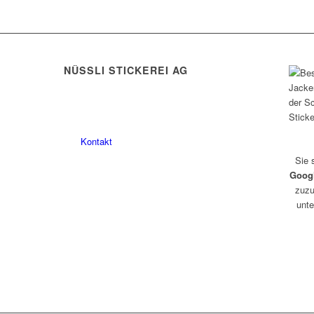
NÜSSLI STICKEREI AG
Leimackerstrasse 13
9507 Stettfurt
078 823 97 24
Kontakt
Sie 
Goog
zuzu
unte