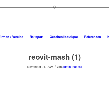
Firmen / Vereine
Reitsport
Geschenkboutique
Referenzen
K
reovit-mash (1)
/
November 21, 2025
von
admin_nuessli