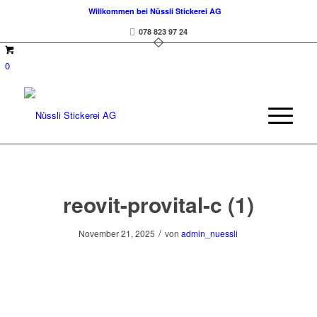
Willkommen bei Nüssli Stickerei AG
078 823 97 24
0
reovit-provital-c (1)
/
November 21, 2025
von
admin_nuessli