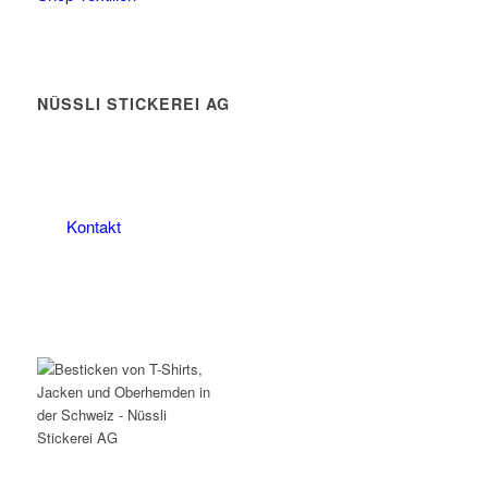
NÜSSLI STICKEREI AG
Leimackerstrasse 13
9507 Stettfurt
078 823 97 24
Kontakt