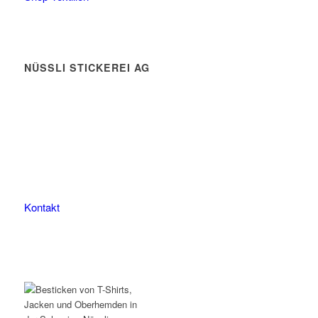
NÜSSLI STICKEREI AG
Leimackerstrasse 13
9507 Stettfurt
078 823 97 24
Kontakt