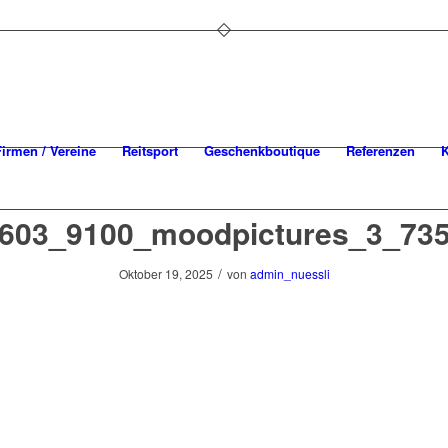
Firmen / Vereine
Reitsport
Geschenkboutique
Referenzen
K
603_9100_moodpictures_3_73
/
Oktober 19, 2025
von
admin_nuessli