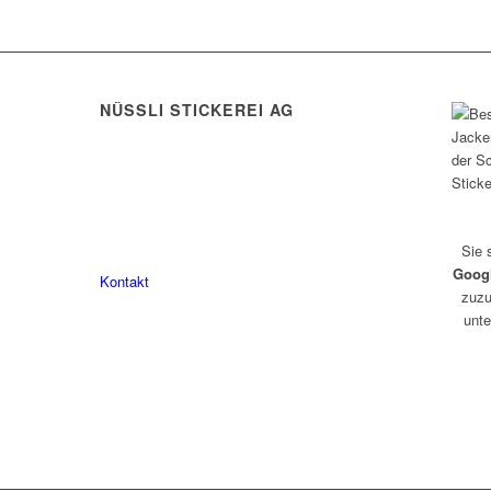
NÜSSLI STICKEREI AG
Leimackerstrasse 13
9507 Stettfurt
078 823 97 24
Sie 
Goog
Kontakt
zuzu
unte