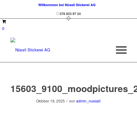
Willkommen bei Nüssli Stickerei AG
078 823 97 24
0
15603_9100_moodpictures_
/
Oktober 19, 2025
von
admin_nuessli