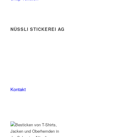
NÜSSLI STICKEREI AG
Leimackerstrasse 13
9507 Stettfurt
078 823 97 24
Kontakt