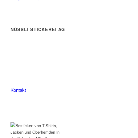
NÜSSLI STICKEREI AG
Leimackerstrasse 13
9507 Stettfurt
078 823 97 24
Kontakt