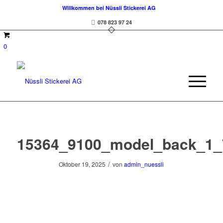
Willkommen bei Nüssli Stickerei AG
078 823 97 24
0
15364_9100_model_back_1_
/
Oktober 19, 2025
von
admin_nuessli