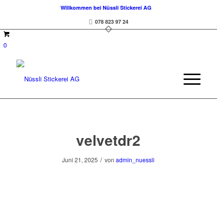
Willkommen bei Nüssli Stickerei AG
078 823 97 24
0
velvetdr2
/
Juni 21, 2025
von
admin_nuessli