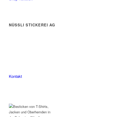
NÜSSLI STICKEREI AG
Leimackerstrasse 13
9507 Stettfurt
078 823 97 24
Kontakt