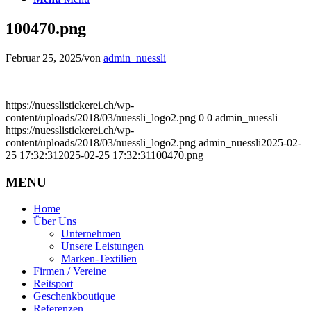
100470.png
Februar 25, 2025
/
von
admin_nuessli
https://nuesslistickerei.ch/wp-
content/uploads/2018/03/nuessli_logo2.png
0
0
admin_nuessli
https://nuesslistickerei.ch/wp-
content/uploads/2018/03/nuessli_logo2.png
admin_nuessli
2025-02-
25 17:32:31
2025-02-25 17:32:31
100470.png
MENU
Home
Über Uns
Unternehmen
Unsere Leistungen
Marken-Textilien
Firmen / Vereine
Reitsport
Geschenkboutique
Referenzen