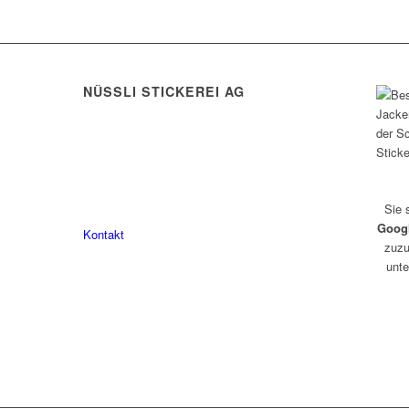
NÜSSLI STICKEREI AG
Leimackerstrasse 13
9507 Stettfurt
078 823 97 24
Sie 
Goog
Kontakt
zuzu
unte