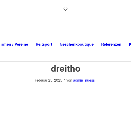
Firmen / Vereine
Reitsport
Geschenkboutique
Referenzen
K
dreitho
/
Februar 25, 2025
von
admin_nuessli