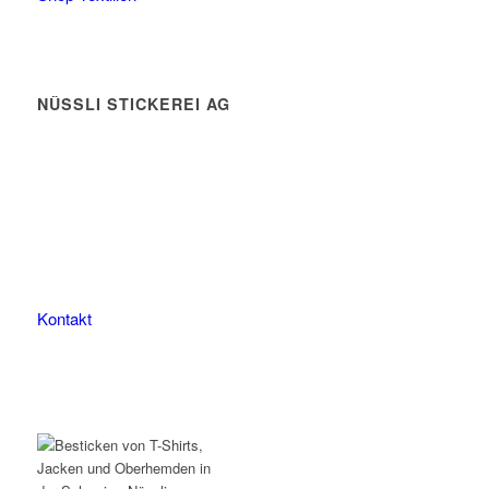
NÜSSLI STICKEREI AG
Leimackerstrasse 13
9507 Stettfurt
078 823 97 24
Kontakt