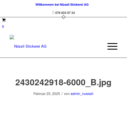
Willkommen bei Nüssli Stickerei AG
078 823 97 24
0
2430242918-6000_B.jpg
/
Februar 25, 2025
von
admin_nuessli