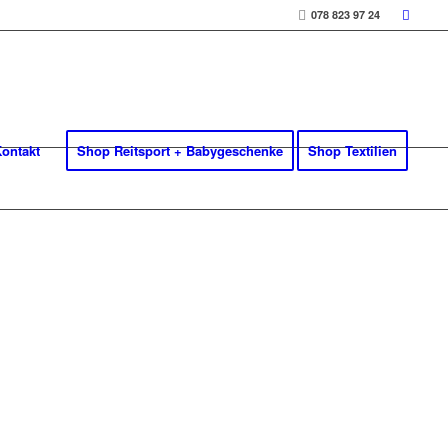
078 823 97 24
ontakt
Shop Reitsport + Babygeschenke
Shop Textilien