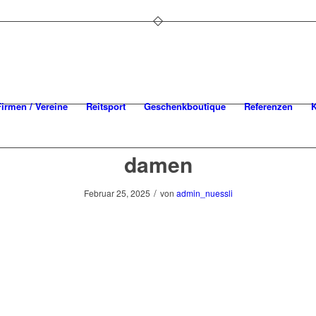
Firmen / Vereine
Reitsport
Geschenkboutique
Referenzen
K
damen
/
Februar 25, 2025
von
admin_nuessli