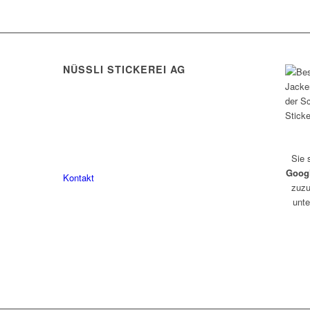
NÜSSLI STICKEREI AG
Leimackerstrasse 13
9507 Stettfurt
078 823 97 24
Sie 
Goog
Kontakt
zuzu
unte