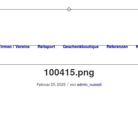
Firmen / Vereine
Reitsport
Geschenkboutique
Referenzen
K
100415.png
/
Februar 25, 2025
von
admin_nuessli