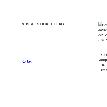
NÜSSLI STICKEREI AG
Leimackerstrasse 13
9507 Stettfurt
078 823 97 24
Sie 
Goog
Kontakt
zuzu
unte