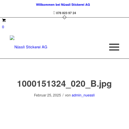
Willkommen bei Nüssli Stickerei AG
078 823 97 24
0
1000151324_020_B.jpg
/
Februar 25, 2025
von
admin_nuessli