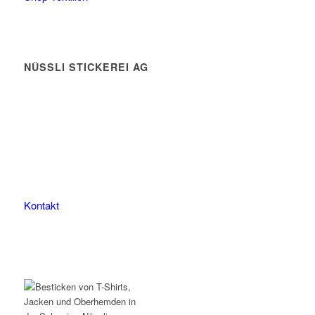
NÜSSLI STICKEREI AG
Leimackerstrasse 13
9507 Stettfurt
078 823 97 24
Kontakt