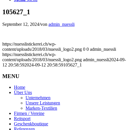
105627_1
September 12, 2024
/
von
admin_nuessli
https://nuesslistickerei.ch/wp-
content/uploads/2018/03/nuessli_logo2.png
0
0
admin_nuessli
https://nuesslistickerei.ch/wp-
content/uploads/2018/03/nuessli_logo2.png
admin_nuessli
2024-09-
12 20:58:59
2024-09-12 20:58:59
105627_1
MENU
Home
Über Uns
Unternehmen
Unsere Leistungen
Marken-Textilien
Firmen / Vereine
Reitsport
Geschenkboutique
Referenzen