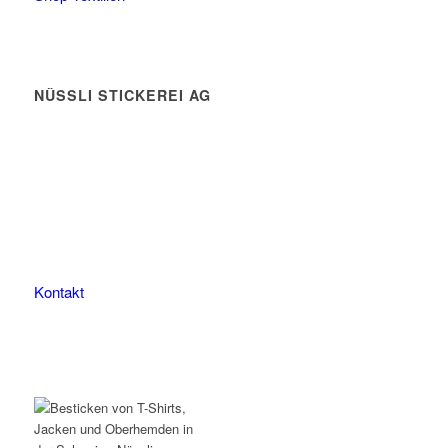
NÜSSLI STICKEREI AG
Leimackerstrasse 13
9507 Stettfurt
078 823 97 24
Kontakt