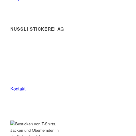
NÜSSLI STICKEREI AG
Leimackerstrasse 13
9507 Stettfurt
078 823 97 24
Kontakt