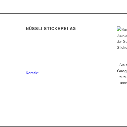
NÜSSLI STICKEREI AG
Leimackerstrasse 13
9507 Stettfurt
078 823 97 24
Sie 
Goog
Kontakt
zuzu
unte