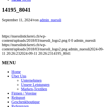
14195_8041
September 11, 2024
/
von
admin_nuessli
https://nuesslistickerei.ch/wp-
content/uploads/2018/03/nuessli_logo2.png
0
0
admin_nuessli
https://nuesslistickerei.ch/wp-
content/uploads/2018/03/nuessli_logo2.png
admin_nuessli
2024-09-
11 20:26:23
2024-09-11 20:26:23
14195_8041
MENU
Home
Über Uns
Unternehmen
Unsere Leistungen
Marken-Textilien
Firmen / Vereine
Reitsport
Geschenkboutique
Referenzen