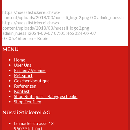
https://nuesslistickerei.ch/wp-
content/uploads/2018/03/nuessli_logo2.png
0
0
admin_nuessli
https://nuesslistickerei.ch/wp-
content/uploads/2018/03/nuessli_logo2.png
admin_nuessli
2024-09-07 07:05:46
2024-09-07
07:05:46
herren – Kopie
MENU
Home
Über Uns
Firmen / Vereine
Reitsport
Geschenkboutique
Referenzen
Kontakt
Shop Reitsport + Babygeschenke
Shop Textilien
Nüssli Stickerei AG
Leimackerstrasse 13
9507 Stettfurt