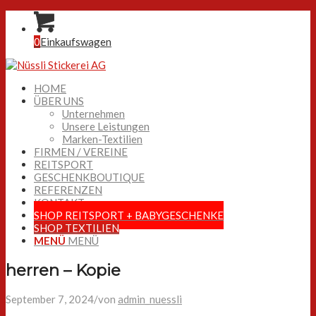
0
Einkaufswagen
HOME
ÜBER UNS
Unternehmen
Unsere Leistungen
Marken-Textilien
FIRMEN / VEREINE
REITSPORT
GESCHENKBOUTIQUE
REFERENZEN
KONTAKT
SHOP REITSPORT + BABYGESCHENKE
SHOP TEXTILIEN
MENÜ
MENÜ
herren – Kopie
September 7, 2024
/
von
admin_nuessli