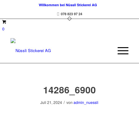
Willkommen bei Nüssli Stickerei AG
078 823 97 24
0
14286_6900
/
Juli 21, 2024
von
admin_nuessli