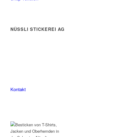
NÜSSLI STICKEREI AG
Leimackerstrasse 13
9507 Stettfurt
078 823 97 24
Kontakt