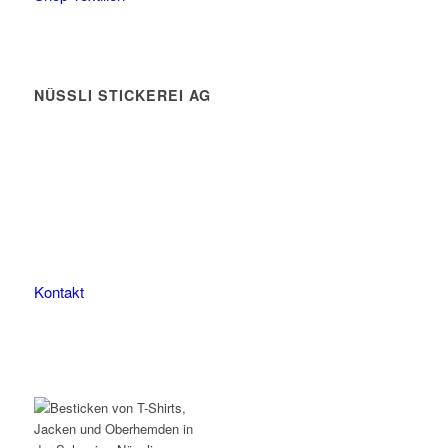
NÜSSLI STICKEREI AG
Leimackerstrasse 13
9507 Stettfurt
078 823 97 24
Kontakt