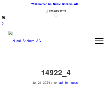
Willkommen bei Nüssli Stickerei AG
078 823 97 24
0
14922_4
/
Juli 21, 2024
von
admin_nuessli