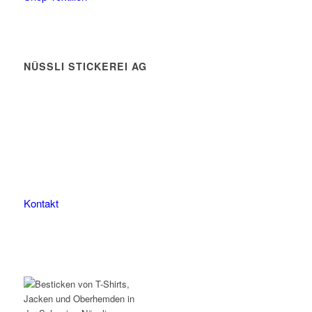
NÜSSLI STICKEREI AG
Leimackerstrasse 13
9507 Stettfurt
078 823 97 24
Kontakt