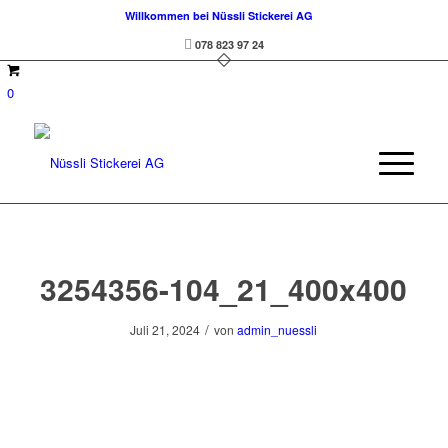
Willkommen bei Nüssli Stickerei AG
078 823 97 24
0
3254356-104_21_400x400
/
Juli 21, 2024
von
admin_nuessli