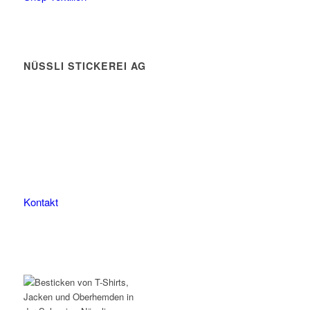
NÜSSLI STICKEREI AG
Leimackerstrasse 13
9507 Stettfurt
078 823 97 24
Kontakt