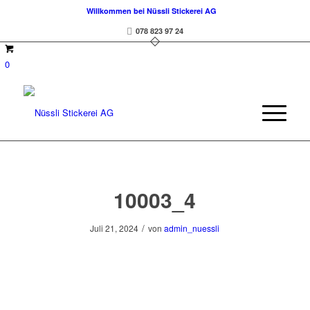
Willkommen bei Nüssli Stickerei AG
078 823 97 24
0
10003_4
/
Juli 21, 2024
von
admin_nuessli