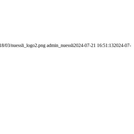
018/03/nuessli_logo2.png
admin_nuessli
2024-07-21 16:51:13
2024-07-