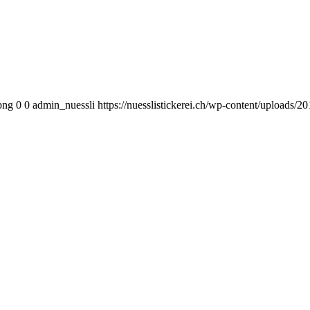
png
0
0
admin_nuessli
https://nuesslistickerei.ch/wp-content/uploads/2