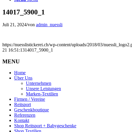
14017_5900_1
Juli 21, 2024
/
von
admin_nuessli
https://nuesslistickerei.ch/wp-content/uploads/2018/03/nuessli_logo2.
21 16:51:13
14017_5900_1
MENU
Home
Über Uns
Unternehmen
Unsere Leistungen
Marken-Textilien
Firmen / Vereine
Reitsport
Geschenkboutique
Referenzen
Kontakt
Shop Reitsport + Babygeschenke
Shop Textilien