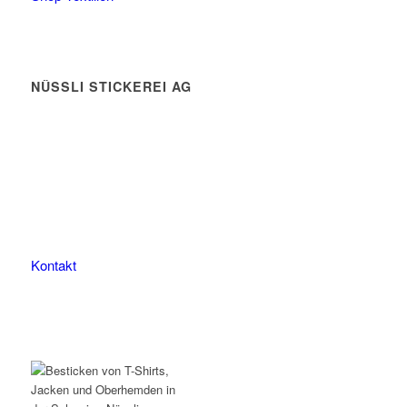
NÜSSLI STICKEREI AG
Leimackerstrasse 13
9507 Stettfurt
078 823 97 24
Kontakt