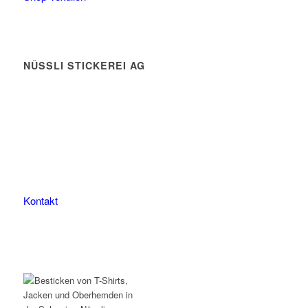
NÜSSLI STICKEREI AG
Leimackerstrasse 13
9507 Stettfurt
078 823 97 24
Kontakt