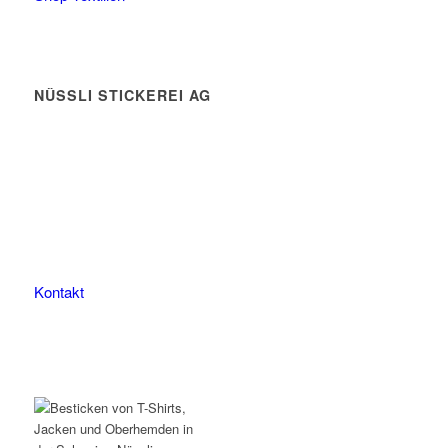
NÜSSLI STICKEREI AG
Leimackerstrasse 13
9507 Stettfurt
078 823 97 24
Kontakt