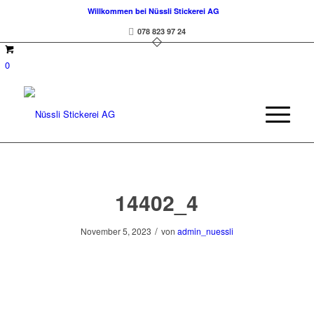
Willkommen bei Nüssli Stickerei AG
078 823 97 24
0
14402_4
/
November 5, 2023
von
admin_nuessli